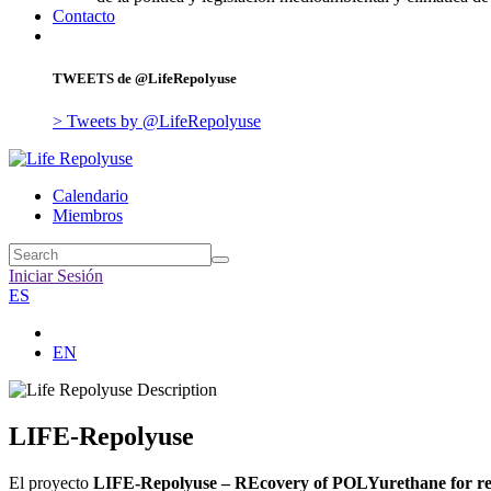
Contacto
TWEETS
de @LifeRepolyuse
> Tweets by @LifeRepolyuse
Calendario
Miembros
Iniciar Sesión
ES
EN
LIFE-Repolyuse
El proyecto
LIFE-Repolyuse – REcovery of POLYurethane for reU