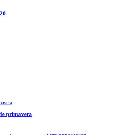
020
 de primavera