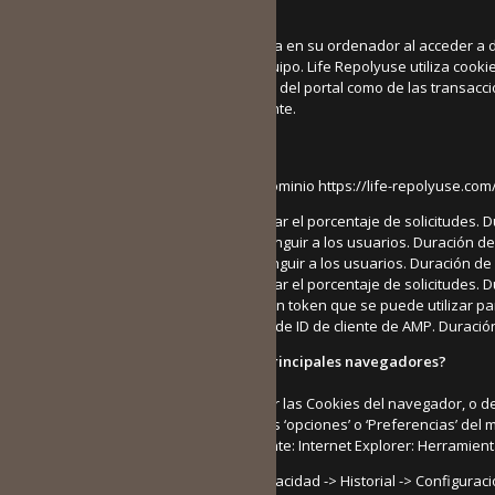
¿Qué son las cookies?
Una cookie es un fichero que se descarga en su ordenador al acceder a 
de navegación de un usuario o de su equipo. Life Repolyuse utiliza cookie
asegurar el funcionamiento técnico tanto del portal como de las transacc
y/o servicios no funcionen adecuadamente.
¿Qué Cookies utilizamos?
Utilizamos las siguientes cookies en el dominio https://life-repolyuse.com/
Nombre: _gat. Finalidad: Se usa para limitar el porcentaje de solicitudes. 
Nombre: _gid. Finalidad: Se usa para distinguir a los usuarios. Duración de
Nombre: _ga. Finalidad: Se usa para distinguir a los usuarios. Duración de
Nombre: _gat. Finalidad: Se usa para limitar el porcentaje de solicitudes. 
Nombre: AMP_TOKEN. Finalidad: Incluye un token que se puede utilizar para 
obtenidos al recuperar un ID del servicio de ID de cliente de AMP. Duraci
¿Cómo deshabilitar las cookies en los principales navegadores?
Normalmente es posible dejar de aceptar las Cookies del navegador, o de
ajustes normalmente se encuentra en las ‘opciones’ o ‘Preferencias’ del 
navegadores más utilizados es la siguiente: Internet Explorer: Herramient
Firefox: Herramientas -> Opciones -> Privacidad -> Historial -> Configurac