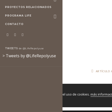
PROYECTOS RELACIONADOS
PROGRAMA LIFE
CONTACTO
TWEETS
de @LifeRepolyuse
> Tweets by @LifeRepolyuse
ARTÍCULO 
Si continuas utilizando este sitio aceptas el uso de cookies.
más informac