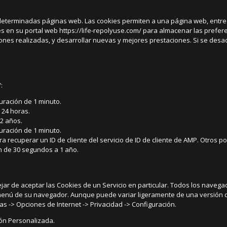
determinadas páginas web. Las cookies permiten a una página web, entre 
s en su portal web https://life-repolyuse.com/ para almacenar las preferen
iones realizadas, y desarrollar nuevas y mejores prestaciones. Si se desa
:
Duración de 1 minuto.
 24 horas.
 2 años.
Duración de 1 minuto.
recuperar un ID de cliente del servicio de ID de cliente de AMP. Otros pos
ón de 30 segundos a 1 año.
jar de aceptar las Cookies de un Servicio en particular. Todos los naveg
menú de su navegador. Aunque puede variar ligeramente de una versión de 
as -> Opciones de Internet -> Privacidad -> Configuración.
ión Personalizada.