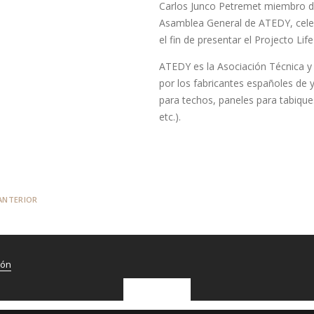
Carlos Junco Petremet miembro del
Asamblea General de ATEDY, cele
el fin de presentar el Projecto Lif
ATEDY es la Asociación Técnica y
por los fabricantes españoles de 
para techos, paneles para tabique
etc.).
ANTERIOR
ión
ACEPTAR