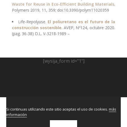
Waste for Reuse in Eco-Efficient Building Materials
.
Polymers 2019, 11, 359; doi:10.3390/polym11020359
Life-Repolyuse.
El poliuretano es el futuro de la
construcción sostenible
. AVEP, Nº124, octubre 2020.
(pag. 36-38) D.L. V-3218-1989
–
[wysija_form id="1"]
Si continuas utilizando este sitio aceptas el uso de cookies.
más
información
ACEPTAR