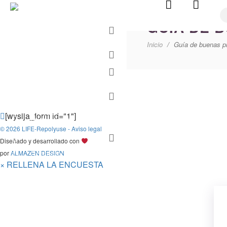
GUÍA DE 
Conoce el
proyecto
Inicio
Guía de buenas pr
Consorcio
Comunicación y
diseminación
Resultados
Proyectos
[wysija_form id="1"]
relacionados
© 2026 LIFE-Repolyuse - Aviso legal
Programa Life
Diseñado y desarrollado con
por
ALMAZEN DESIGN
Contacto
×
RELLENA LA ENCUESTA
TWEETS
de
@LifeRepolyuse
> Tweets by @LifeRepolyuse