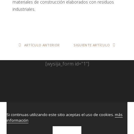
materiales de construcción elaborados con residuos
industriales.
ARTÍCULO ANTERIOR
SIGUIENTE ARTÍCULO
[wysija_form id="1"]
Si continuas utilizando este sitio aceptas el uso de cookies.
más
información
ACEPTAR