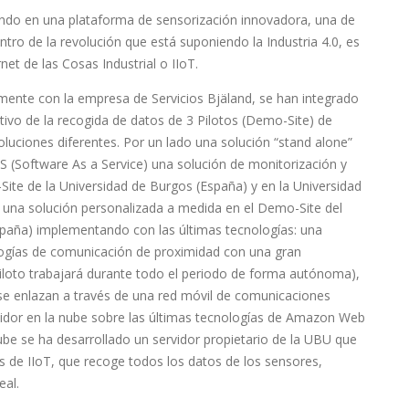
jando en una plataforma de sensorización innovadora, una de
ro de la revolución que está suponiendo la Industria 4.0, es
net de las Cosas Industrial o IIoT.
mente con la empresa de Servicios Bjäland, se han integrado
tivo de la recogida de datos de 3 Pilotos (Demo-Site) de
luciones diferentes. Por un lado una solución “stand alone”
Software As a Service) una solución de monitorización y
te de la Universidad de Burgos (España) y en la Universidad
, una solución personalizada a medida en el Demo-Site del
spaña) implementando con las últimas tecnologías: una
logías de comunicación de proximidad con una gran
iloto trabajará durante todo el periodo de forma autónoma),
se enlazan a través de una red móvil de comunicaciones
dor en la nube sobre las últimas tecnologías de Amazon Web
ube se ha desarrollado un servidor propietario de la UBU que
 de IIoT, que recoge todos los datos de los sensores,
eal.