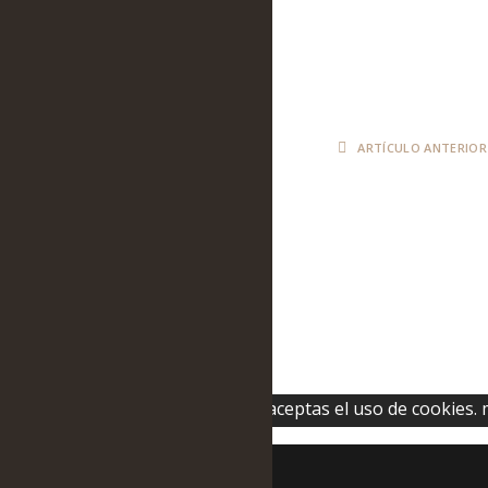
ARTÍCULO ANTERIOR
[wysija_form id="1"]
© 2026 LIFE-Repolyuse - Aviso legal
Diseñado y desarrollado con
por
ALMAZEN DESIGN
×
RELLENA LA ENCUESTA
Si continuas utilizando este sitio aceptas el uso de cookies.
¿Qué son las cookies?