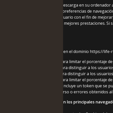
Una cookie es un fichero que se descarga en su ordenador 
recuperar información sobre las preferencias de navegación 
almacenar las preferencias del usuario con el fin de mejorar
realizadas, y desarrollar nuevas y mejores prestaciones. Si 
adecuadamente.
¿Qué Cookies utilizamos?
Utilizamos las siguientes cookies en el dominio https://life-
Nombre: _gat. Finalidad: Se usa para limitar el porcentaje de
Nombre: _gid. Finalidad: Se usa para distinguir a los usuario
Nombre: _ga. Finalidad: Se usa para distinguir a los usuario
Nombre: _gat. Finalidad: Se usa para limitar el porcentaje de
Nombre: AMP_TOKEN. Finalidad: Incluye un token que se puede
inhabilitaciones, solicitudes en curso o errores obtenidos a
¿Cómo deshabilitar las cookies en los principales navega