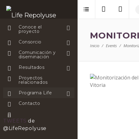
Conoce el
proyecto
MONITORI
Consorcio
Inicio
Events
Monitori
Comunicación y
diseminación
Resultados
Proyectos
relacionados
Programa Life
Contacto
TWEETS
de
@LifeRepolyuse