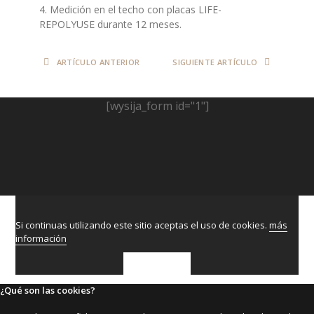
Medición en el techo con placas LIFE-
REPOLYUSE durante 12 meses.
ARTÍCULO ANTERIOR
SIGUIENTE ARTÍCULO
[wysija_form id="1"]
Si continuas utilizando este sitio aceptas el uso de cookies.
más
información
ACEPTAR
¿Qué son las cookies?