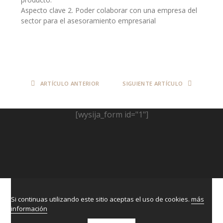
Aspecto clave 2. Poder colaborar con una empresa del
sector para el asesoramiento empresarial
ARTÍCULO ANTERIOR
SIGUIENTE ARTÍCULO
[wysija_form id="1"]
Si continuas utilizando este sitio aceptas el uso de cookies.
más
información