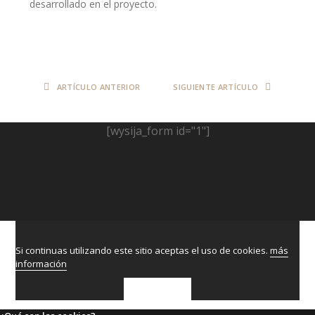
desarrollado en el proyecto.
ARTÍCULO ANTERIOR
SIGUIENTE ARTÍCULO
[wysija_form id="1"]
Si continuas utilizando este sitio aceptas el uso de cookies.
más
información
ACEPTAR